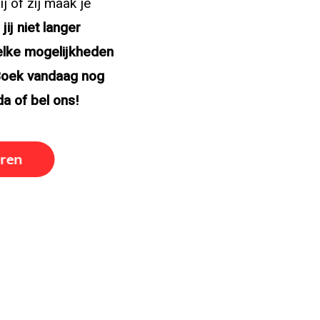
ij of zij maak je
 jij niet langer
lke mogelijkheden
Boek vandaag nog
da of bel ons!
eren