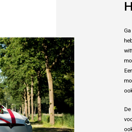
H
Ga 
heb
wit
mog
Een
mod
ook
De 
voo
ook