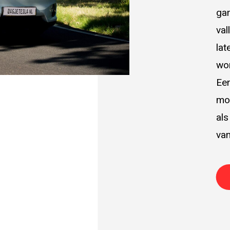
gam
val
lat
wor
Een
mod
als
van