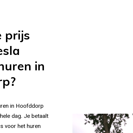
 prijs
esla
huren in
rp?
uren in Hoofddorp
hele dag. Je betaalt
js voor het huren